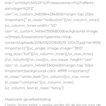
link=”url:http%3A%2F%2Fclassicstone.nl%2Fofferte-
aanvragen%2F||”
css=”.vc_custom_1483964334369{margin-top: 20px
!important;}” el_class=”redbutton”][/vc_column_inner]
[vc_column_inner width=”1/2″
css=”.vc_custom_1465475936800{background-image:
url(https://classicstone.hypersite.nl/wp-
content/uploads/2016/05/20160609_120413.jpg?id=809)
!important;}”][vc_single_image image=”3913″
img_size=”full”][/vc_column_inner][/vc_row_inner]
[/vc_column][/vc_row][vc_row equal_height=”yes”
css=”.vc_custom_1464613360468{margin-top: 50px
!important;background-color: #ffffff !important;}”
el_class=”white_balk”][vc_column][vc_row_inner
el_class=”container”][vc_column_inner]
[vc_column_text el_class=”fancy”]
Maatwerk gevelbekleding
Classic Stone helpt u graag verder bij de keuze voor de