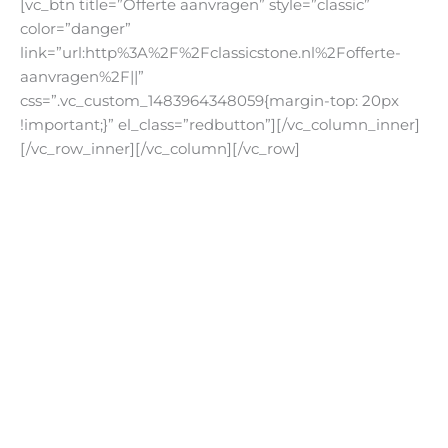
[vc_btn title=”Offerte aanvragen” style=”classic”
color=”danger”
link=”url:http%3A%2F%2Fclassicstone.nl%2Fofferte-
aanvragen%2F||”
css=”.vc_custom_1483964348059{margin-top: 20px
!important;}” el_class=”redbutton”][/vc_column_inner]
[/vc_row_inner][/vc_column][/vc_row]