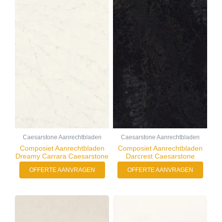
Caesarstone Aanrechtbladen
Caesarstone Aanrechtbladen
Composiet Aanrechtbladen
Composiet Aanrechtbladen
Dreamy Carrara Caesarstone
Darcrest Caesarstone
OFFERTE AANVRAGEN
OFFERTE AANVRAGEN