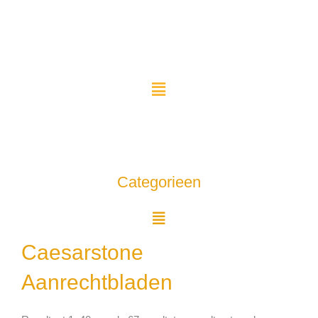
Ga
naar
de
inhoud
Categorieen
Menu
Caesarstone
Aanrechtbladen