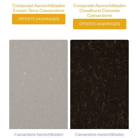
Composiet Aanrechtbladen
Composiet Aanrechtbladen
Frozen Terra Caesarstone
Cloudburst Concrete
Caesarstone
OFFERTE AANVRAGEN
OFFERTE AANVRAGEN
Caesarstone Aanrechtbladen
Caesarstone Aanrechtbladen