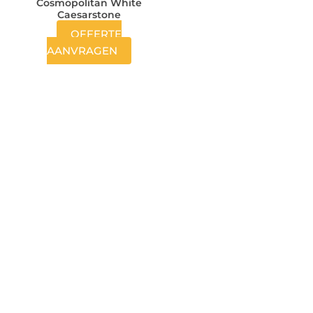
Cosmopolitan White
Caesarstone
OFFERTE
AANVRAGEN