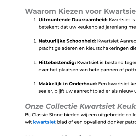
Waarom Kiezen voor Kwartsi
Uitmuntende Duurzaamheid:
Kwartsiet i
betekent dat uw keukenblad jarenlang mee
Natuurlijke Schoonheid:
Kwartsiet Aanrech
prachtige aderen en kleurschakeringen di
Hittebestendig:
Kwartsiet is bestand tege
over het plaatsen van hete pannen of pot
Makkelijk in Onderhoud:
Een kwartsiet ke
sealer, blijft uw aanrechtblad er als nieuw 
Onze Collectie Kwartsiet Keu
Bij Classic Stone bieden wij een uitgebreide col
wit
kwartsiet
blad of een opvallend donker patr