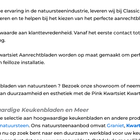
 ervaring in de natuursteenindustrie, leveren wij bij Classi
eren en te helpen bij het kiezen van het perfecte aanrechtb
aarde aan klanttevredenheid. Vanaf het eerste contact tot 
ing.
wartsiet Aanrechtbladen worden op maat gemaakt om perf
eilloze installatie.
tbladen van natuursteen ? Bezoek onze showroom of neem c
van duurzaamheid en esthetiek met de Pink Kwartsiet Kwart
waardige Keukenbladen en Meer
de selectie aan hoogwaardige keukenbladen en andere prod
natuursteen
. Ons natuursteenaanbod omvat
Graniet
,
Kwart
f u nu op zoek bent naar een duurzaam werkblad voor uw keu